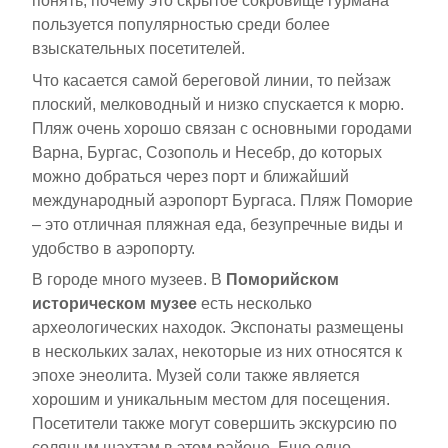
понять, почему это скрытое сокровище гурмана
пользуется популярностью среди более
взыскательных посетителей.
Что касается самой береговой линии, то пейзаж
плоский, мелководный и низко спускается к морю.
Пляж очень хорошо связан с основными городами
Варна, Бургас, Созополь и Несебр, до которых
можно добраться через порт и ближайший
международный аэропорт Бургаса. Пляж Поморие
– это отличная пляжная еда, безупречные виды и
удобство в аэропорту.
В городе много музеев. В
Поморийском
историческом музее
есть несколько
археологических находок. Экспонаты размещены
в нескольких залах, некоторые из них относятся к
эпохе энеолита. Музей соли также является
хорошим и уникальным местом для посещения.
Посетители также могут совершить экскурсию по
соляным шахтам в этом районе. Еще одно